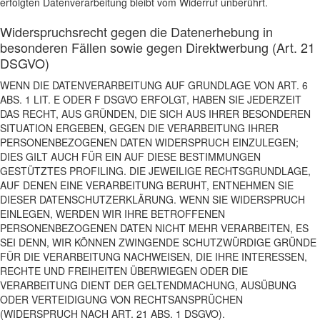
erfolgten Datenverarbeitung bleibt vom Widerruf unberührt.
Widerspruchsrecht gegen die Datenerhebung in
besonderen Fällen sowie gegen Direktwerbung (Art. 21
DSGVO)
WENN DIE DATENVERARBEITUNG AUF GRUNDLAGE VON ART. 6
ABS. 1 LIT. E ODER F DSGVO ERFOLGT, HABEN SIE JEDERZEIT
DAS RECHT, AUS GRÜNDEN, DIE SICH AUS IHRER BESONDEREN
SITUATION ERGEBEN, GEGEN DIE VERARBEITUNG IHRER
PERSONENBEZOGENEN DATEN WIDERSPRUCH EINZULEGEN;
DIES GILT AUCH FÜR EIN AUF DIESE BESTIMMUNGEN
GESTÜTZTES PROFILING. DIE JEWEILIGE RECHTSGRUNDLAGE,
AUF DENEN EINE VERARBEITUNG BERUHT, ENTNEHMEN SIE
DIESER DATENSCHUTZERKLÄRUNG. WENN SIE WIDERSPRUCH
EINLEGEN, WERDEN WIR IHRE BETROFFENEN
PERSONENBEZOGENEN DATEN NICHT MEHR VERARBEITEN, ES
SEI DENN, WIR KÖNNEN ZWINGENDE SCHUTZWÜRDIGE GRÜNDE
FÜR DIE VERARBEITUNG NACHWEISEN, DIE IHRE INTERESSEN,
RECHTE UND FREIHEITEN ÜBERWIEGEN ODER DIE
VERARBEITUNG DIENT DER GELTENDMACHUNG, AUSÜBUNG
ODER VERTEIDIGUNG VON RECHTSANSPRÜCHEN
(WIDERSPRUCH NACH ART. 21 ABS. 1 DSGVO).