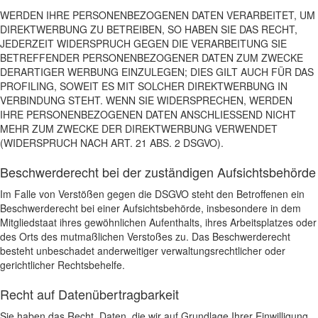
WERDEN IHRE PERSONENBEZOGENEN DATEN VERARBEITET, UM
DIREKTWERBUNG ZU BETREIBEN, SO HABEN SIE DAS RECHT,
JEDERZEIT WIDERSPRUCH GEGEN DIE VERARBEITUNG SIE
BETREFFENDER PERSONENBEZOGENER DATEN ZUM ZWECKE
DERARTIGER WERBUNG EINZULEGEN; DIES GILT AUCH FÜR DAS
PROFILING, SOWEIT ES MIT SOLCHER DIREKTWERBUNG IN
VERBINDUNG STEHT. WENN SIE WIDERSPRECHEN, WERDEN
IHRE PERSONENBEZOGENEN DATEN ANSCHLIESSEND NICHT
MEHR ZUM ZWECKE DER DIREKTWERBUNG VERWENDET
(WIDERSPRUCH NACH ART. 21 ABS. 2 DSGVO).
Beschwerde­recht bei der zuständigen Aufsichts­behörde
Im Falle von Verstößen gegen die DSGVO steht den Betroffenen ein
Beschwerderecht bei einer Aufsichtsbehörde, insbesondere in dem
Mitgliedstaat ihres gewöhnlichen Aufenthalts, ihres Arbeitsplatzes oder
des Orts des mutmaßlichen Verstoßes zu. Das Beschwerderecht
besteht unbeschadet anderweitiger verwaltungsrechtlicher oder
gerichtlicher Rechtsbehelfe.
Recht auf Daten­übertrag­barkeit
Sie haben das Recht, Daten, die wir auf Grundlage Ihrer Einwilligung