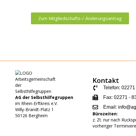
Zum Mitgliedschafts-/ Änderungsantrag
Kontakt
Telefon: 02271
AG der Selbsthilfegruppen
Fax: 02271 - 8
im Rhein-Erftkreis e.V.
Email: info@a
Willy-Brandt-Platz
1
Bürozeiten:
50126 Bergheim
z. Zt. nur nach Rücks
vorheriger Terminver