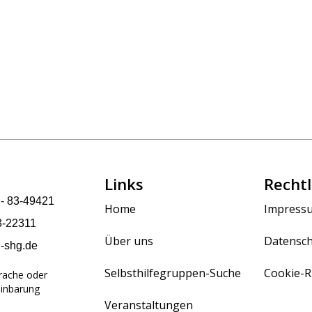
Links
Rechtl
 - 83-49421
Home
Impress
3-22311
Über uns
Datensch
g-shg.de
Selbsthilfegruppen-Suche
Cookie-Ri
prache oder
einbarung
Veranstaltungen