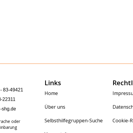
Links
Rechtl
 - 83-49421
Home
Impress
3-22311
Über uns
Datensch
g-shg.de
Selbsthilfegruppen-Suche
Cookie-Ri
prache oder
einbarung